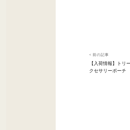
投
< 前の記事
稿
前
【入荷情報】トリーバ
の
クセサリーポーチ
ナ
投
ビ
稿:
ゲ
ー
シ
ョ
ン