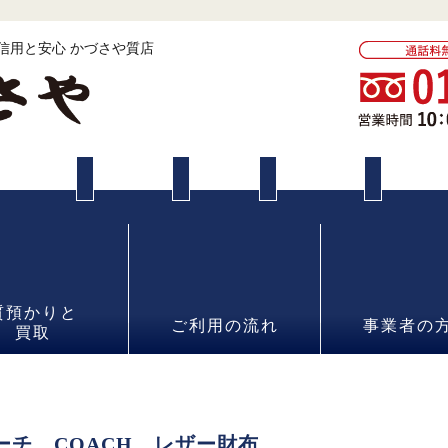
 信用と安心 かづさや質店
質預かりと
ご利用の流れ
事業者の
買取
ーチ COACH レザー財布