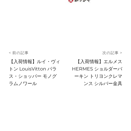
投
< 前の記事
次の記事 >
稿
前
次
【入荷情報】ルイ・ヴィ
【入荷情報】エルメス
の
の
トン LouisVitton パラ
HERMES ショルダーバ
ナ
投
投
ス・ショッパー モノグ
ーキン トリヨンクレマ
ビ
稿:
稿:
ラムノワール
ンス シルバー金具
ゲ
ー
シ
ョ
ン