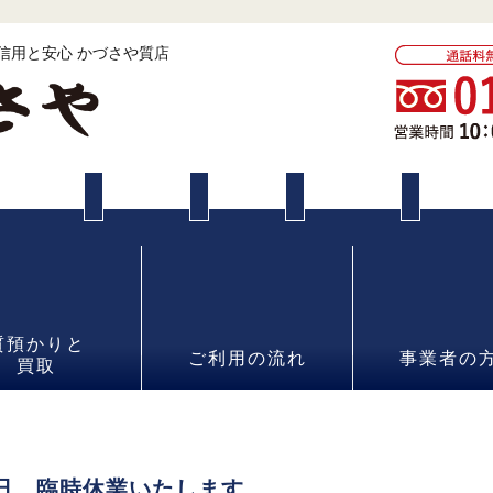
 信用と安心 かづさや質店
質預かりと
ご利用の流れ
事業者の
買取
日、臨時休業いたします。