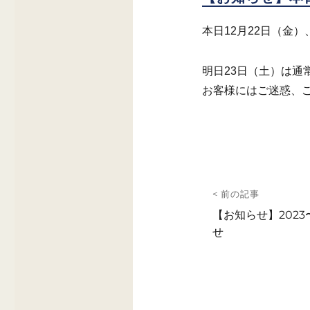
本日12月22日（金
明日23日（土）は通
お客様にはご迷惑、
投
< 前の記事
稿
前
【お知らせ】2023
の
せ
ナ
投
ビ
稿:
ゲ
ー