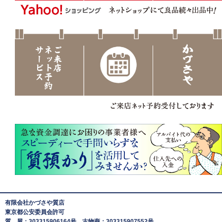
有限会社かづさや質店
東京都公安委員会許可
質 屋：303315906164号 古物商：303315907552号