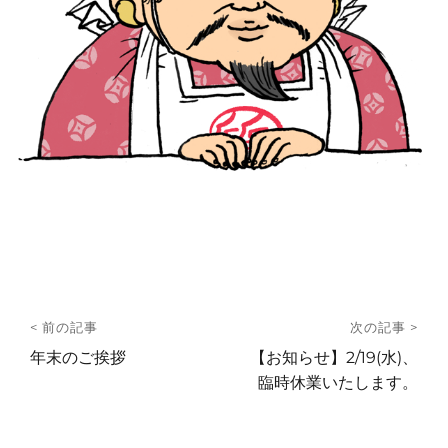
投
< 前の記事
次の記事 >
稿
前
次
年末のご挨拶
【お知らせ】2/19(水)、
の
の
臨時休業いたします。
ナ
投
投
ビ
稿:
稿: