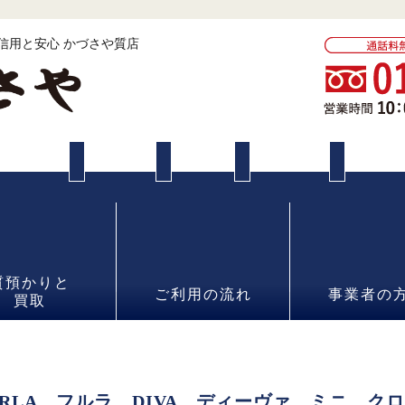
 信用と安心 かづさや質店
質預かりと
ご利用の流れ
事業者の
買取
RLA フルラ DIVA ディーヴァ ミニ ク