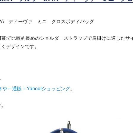
DIVA ディーヴァ ミニ クロスボディバッグ
調整可能で比較的長めのショルダーストラップで肩掛けに適したサ
引くデザインです。
、
ア
 – 通販 – Yahoo!ショッピング
」
す。