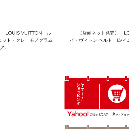
次
OUIS VUITTON ル
【店頭ネット発売】 LOU
の
ェット・クレ モノグラム・
イ・ヴィトン ベルト LV
投
入れ
稿: