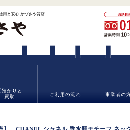
 信用と安心 かづさや質店
質預かりと
ご利用の流れ
事業者の
買取
】 CHANEL シャネル 香水瓶モチーフ ネッ