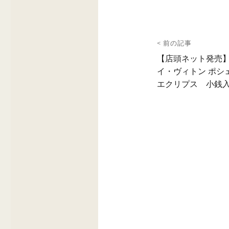
投
< 前の記事
稿
前
【店頭ネット発売】 L
の
イ・ヴィトン ポシ
ナ
投
エクリプス 小銭
ビ
稿:
ゲ
ー
シ
ョ
ン