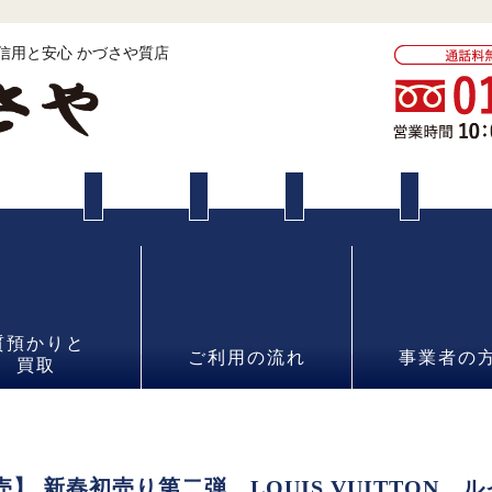
 信用と安心 かづさや質店
質預かりと
ご利用の流れ
事業者の
買取
】 新春初売り第二弾 LOUIS VUITTON 