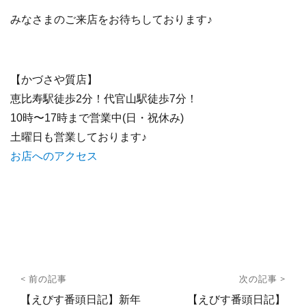
みなさまのご来店をお待ちしております♪
【かづさや質店】
恵比寿駅徒歩2分！代官山駅徒歩7分！
10時〜17時まで営業中(日・祝休み)
土曜日も営業しております♪
お店へのアクセス
投
< 前の記事
次の記事 >
稿
前
次
【えびす番頭日記】新年
【えびす番頭日記】