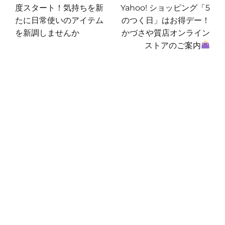
の
の
度スタート！気持ちを新
Yahoo! ショッピング「5
ナ
投
投
たに日常使いのアイテム
のつく日」はお得デー！
ビ
稿:
稿:
を新調しませんか
かづさや質店オンライン
ゲ
ストアのご案内
ー
シ
ョ
ン