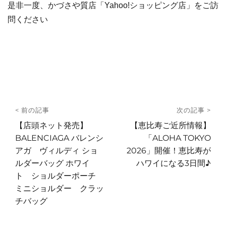
是非一度、かづさや質店「Yahoo!ショッピング店」をご訪
問ください
投
< 前の記事
次の記事 >
稿
前
次
【店頭ネット発売】
【恵比寿ご近所情報】
の
の
BALENCIAGA バレンシ
「ALOHA TOKYO
ナ
投
投
アガ ヴィルディ ショ
2026」開催！恵比寿が
ビ
稿:
稿:
ルダーバッグ ホワイ
ハワイになる3日間♪
ゲ
ト ショルダーポーチ
ー
ミニショルダー クラッ
チバッグ
シ
ョ