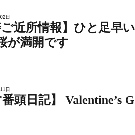
月02日
寿ご近所情報】ひと足早
桜が満開です
月11日
日記】 Valentine’s Gi