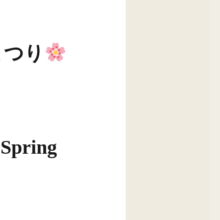
まつり
ring