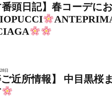
す番頭日記】春コーデに
IOPUCCI
ANTEPRIM
CIAGA
月28日
ご近所情報】 中目黒桜
す