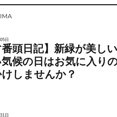
IMA
月05日
す番頭日記】新緑が美し
い気候の日はお気に入り
かけしませんか？
月31日