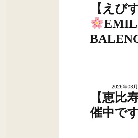
【えび
EMIL
BALEN
2026年03
【恵比寿
催中で