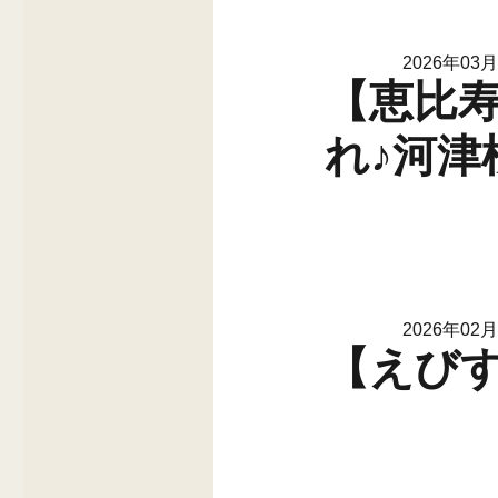
2026年03
【恵比
れ♪河津
2026年02
【えびす番頭