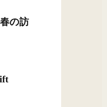
い春の訪
ft